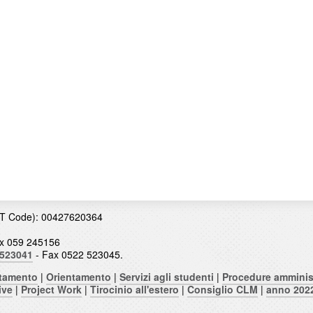
T Code): 00427620364
x 059 245156
 523041
- Fax 0522 523045.
ntamento
|
Orientamento
|
Servizi agli studenti
|
Procedure amminis
ive
|
Project Work
|
Tirocinio all'estero
|
Consiglio CLM
|
anno 202